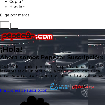
1
Cupra
2
Honda
Elige por marca
¡Hola!
Ahora somos Pepecar Suscripción:
Coches de alquiler por meses sin permanencia. Todas
las ventajas de un renting y la mayor flexibilidad. Clica
en el botón para descubrir nuestra oferta de vehículos:
Ir a coches de suscripción